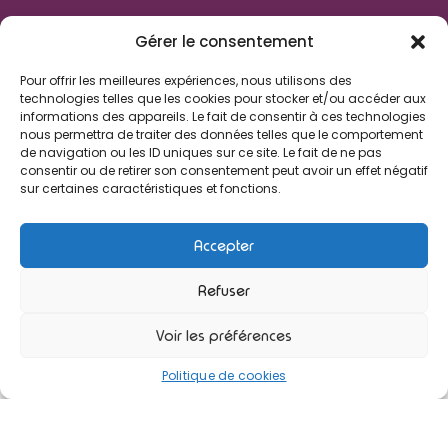
Prénom
Gérer le consentement
Pour offrir les meilleures expériences, nous utilisons des
Nom de famille
technologies telles que les cookies pour stocker et/ou accéder aux
informations des appareils. Le fait de consentir à ces technologies
nous permettra de traiter des données telles que le comportement
E-mail
de navigation ou les ID uniques sur ce site. Le fait de ne pas
consentir ou de retirer son consentement peut avoir un effet négatif
sur certaines caractéristiques et fonctions.
J'accepte de recevoir les informations des Enfants de
Boheme
Accepter
Refuser
Voir les préférences
© 2026 - Les Enfants de Bohème - Une réalisation Ab6net
Politique de cookies